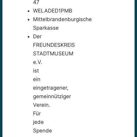
47
WELADED1PMB
Mittelbrandenburgische
Sparkasse
Der
FREUNDESKREIS
STADTMUSEUM
e.V.
ist
ein
eingetragener,
gemeinnütziger
Verein.
Für
jede
Spende